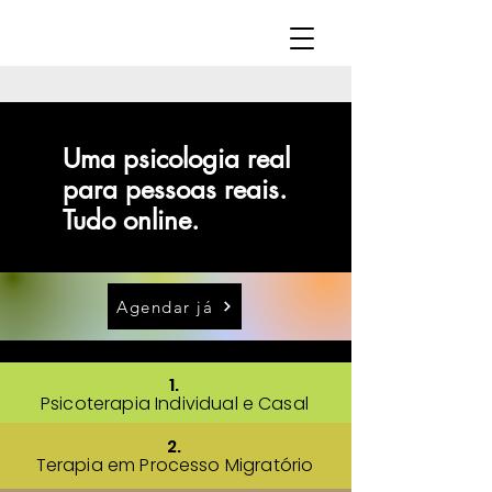
Lucas Bento
Uma psicologia real
para pessoas reais.
Tudo online.
Psicólogo clínico ― CRP (06/171487)
Agendar já
1.
Psicoterapia Individual e Casal
2.
Terapia em Processo Migratório