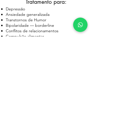
Tratamento para:
Depressão
Ansiedade generalizada
Transtornos de Humor
Bipolaridade — borderline
Conflitos de relacionamentos
Compulsão alimentar
Ciúmes
TOC
Adicção
Relações abusivas​
Agendar já
Já trabalhei com: